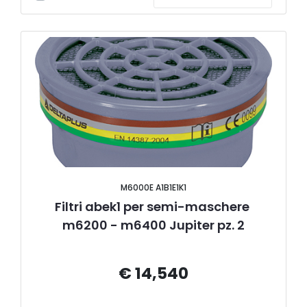
M6000E A1B1E1K1
Filtri abek1 per semi-maschere 
m6200 - m6400 Jupiter pz. 2
€ 14,540