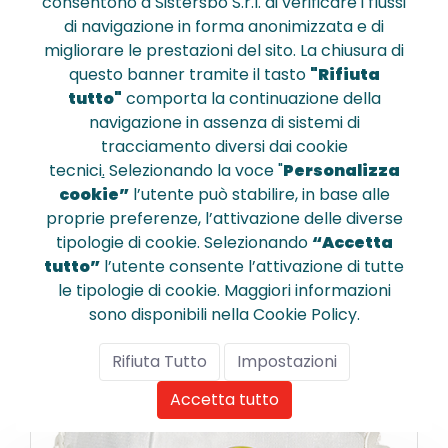
consentono a Sistersbo S.r.l. di verificare i flussi
di navigazione in forma anonimizzata e di
migliorare le prestazioni del sito. La chiusura di
questo banner tramite il tasto
"Rifiuta
tutto"
comporta la continuazione della
M1305VC
navigazione in assenza di sistemi di
Mascherina filtrante ffp3 pieghevole 
tracciamento diversi dai cookie
in 4 parti con valvola cfz.10 pz.
tecnici
.
Selezionando la voce "
Personalizza
cookie”
l’utente può stabilire, in base alle
proprie preferenze, l’attivazione delle diverse
€ 21,020
tipologie di cookie. Selezionando
“Accetta
tutto”
l’utente consente l’attivazione di tutte
le tipologie di cookie. Maggiori informazioni
sono disponibili nella Cookie Policy.
Confronta
Rifiuta Tutto
Impostazioni
Accetta tutto