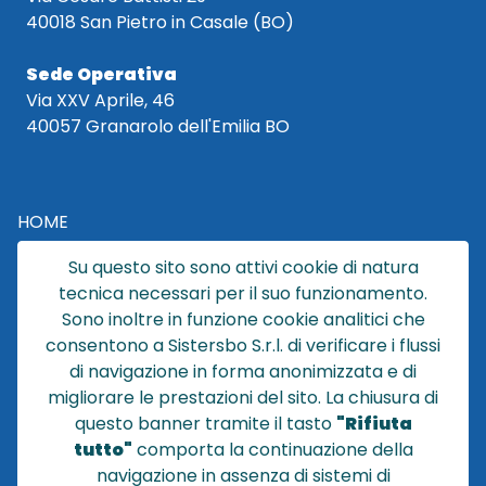
40018 San Pietro in Casale (BO)
Sede Operativa
Via XXV Aprile, 46
40057 Granarolo dell'Emilia BO
HOME
CATALOGO
Su questo sito sono attivi cookie di natura
CHI SIAMO
tecnica necessari per il suo funzionamento.
NEWS
Sono inoltre in funzione cookie analitici che
CONTATTACI
consentono a Sistersbo S.r.l. di verificare i flussi
CONDIZIONI DI VENDITA
di navigazione in forma anonimizzata e di
migliorare le prestazioni del sito. La chiusura di
POLICY PRIVACY
questo banner tramite il tasto
"Rifiuta
NOTE LEGALI
tutto"
comporta la continuazione della
Cookie
navigazione in assenza di sistemi di