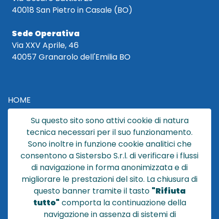
40018 San Pietro in Casale (BO)
Sede Operativa
Via XXV Aprile, 46
40057 Granarolo dell'Emilia BO
HOME
CATALOGO
Su questo sito sono attivi cookie di natura
CHI SIAMO
tecnica necessari per il suo funzionamento.
NEWS
Sono inoltre in funzione cookie analitici che
CONTATTACI
consentono a Sistersbo S.r.l. di verificare i flussi
CONDIZIONI DI VENDITA
di navigazione in forma anonimizzata e di
migliorare le prestazioni del sito. La chiusura di
POLICY PRIVACY
questo banner tramite il tasto
"Rifiuta
NOTE LEGALI
tutto"
comporta la continuazione della
Cookie
navigazione in assenza di sistemi di