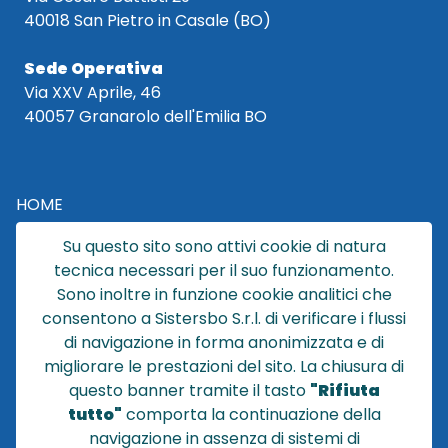
40018 San Pietro in Casale (BO)
Sede Operativa
Via XXV Aprile, 46
40057 Granarolo dell'Emilia BO
HOME
CATALOGO
Su questo sito sono attivi cookie di natura
CHI SIAMO
tecnica necessari per il suo funzionamento.
NEWS
Sono inoltre in funzione cookie analitici che
CONTATTACI
consentono a Sistersbo S.r.l. di verificare i flussi
CONDIZIONI DI VENDITA
di navigazione in forma anonimizzata e di
migliorare le prestazioni del sito. La chiusura di
POLICY PRIVACY
questo banner tramite il tasto
"Rifiuta
NOTE LEGALI
tutto"
comporta la continuazione della
Cookie
navigazione in assenza di sistemi di