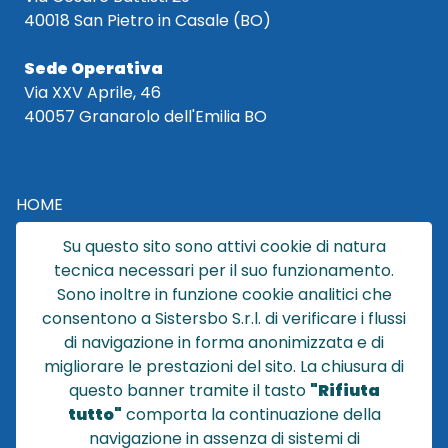
40018 San Pietro in Casale (BO)
Sede Operativa
Via XXV Aprile, 46
40057 Granarolo dell'Emilia BO
HOME
CATALOGO
Su questo sito sono attivi cookie di natura
CHI SIAMO
tecnica necessari per il suo funzionamento.
NEWS
Sono inoltre in funzione cookie analitici che
CONTATTACI
consentono a Sistersbo S.r.l. di verificare i flussi
CONDIZIONI DI VENDITA
di navigazione in forma anonimizzata e di
migliorare le prestazioni del sito. La chiusura di
POLICY PRIVACY
questo banner tramite il tasto
"Rifiuta
NOTE LEGALI
tutto"
comporta la continuazione della
Cookie
navigazione in assenza di sistemi di