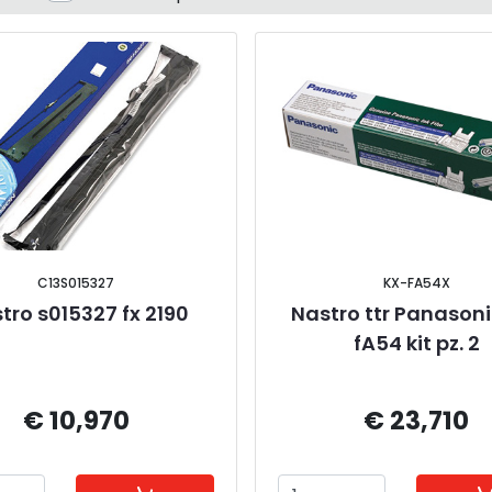
C13S015327
KX-FA54X
tro s015327 fx 2190
Nastro ttr Panasoni
fA54 kit pz. 2
€ 10,970
€ 23,710