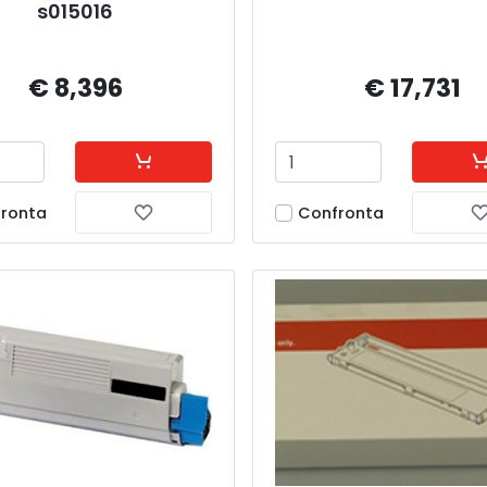
s015016
€ 8,396
€ 17,731
ronta
Confronta