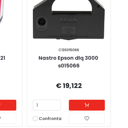
C13S015066
21
Nastro Epson dlq 3000 
s015066
€ 19,122
Confronta