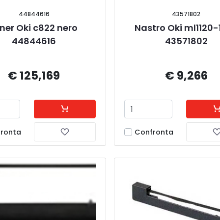
44844616
43571802
ner Oki c822 nero 
Nastro Oki ml1120-1
44844616
43571802
€ 125,169
€ 9,266
ronta
Confronta