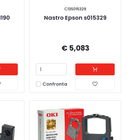
C13S015329
190 
Nastro Epson s015329
€ 5,083
Confronta