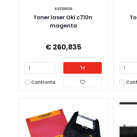
44318606
Toner laser Oki c710n 
To
magenta
€ 260,835
Confronta
Conf