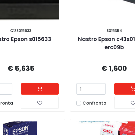
C13S015633
S015354
tro Epson s015633
Nastro Epson c43s0
erc09b
€ 5,635
€ 1,600
ronta
Confronta