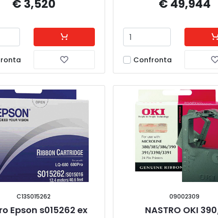
€ 3,520
€ 49,944
ronta
Confronta
C13S015262
09002309
ro Epson s015262 ex 
NASTRO OKI 390