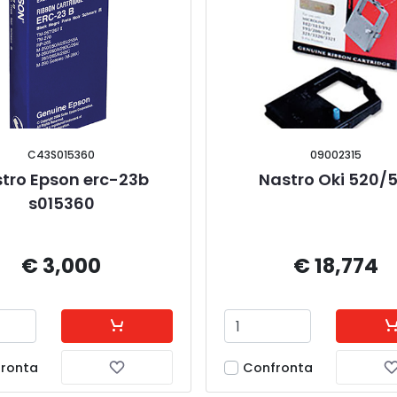
C43S015360
09002315
tro Epson erc-23b 
Nastro Oki 520/5
s015360
€ 3,000
€ 18,774
ronta
Confronta