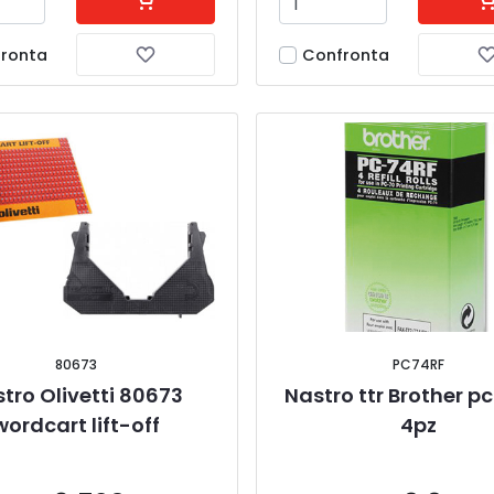
ronta
Confronta
80673
PC74RF
tro Olivetti 80673 
Nastro ttr Brother pc
wordcart lift-off
4pz