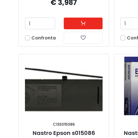
€ 3,987
Confronta
Conf
C13S015086
Nastro Epson s015086
Nast