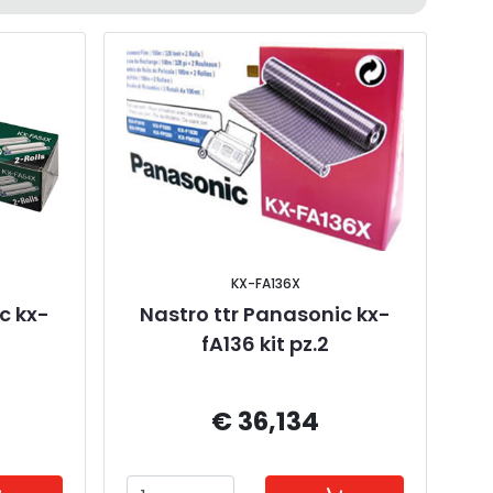
KX-FA136X
c kx-
Nastro ttr Panasonic kx-
fA136 kit pz.2
€ 36,134