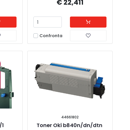
€ 22,411
Confronta
44661802
/1
Toner Oki b840n/dn/dtn 