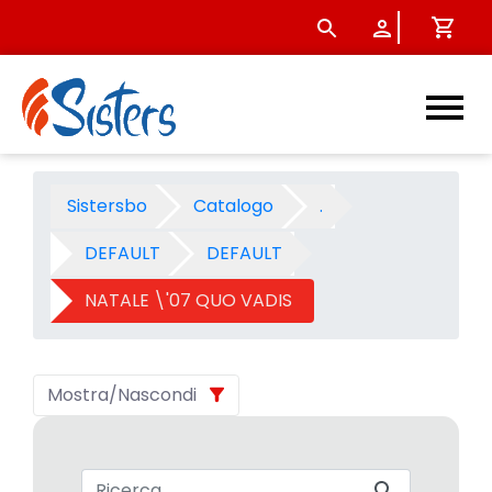
NATALE \&#39;07 QUO VADIS
Sistersbo
Catalogo
.
DEFAULT
DEFAULT
NATALE \'07 QUO VADIS
Mostra/Nascondi
Barra di ricerca