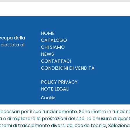
HOME
occupa della
CATALOGO
roiettata al
CHI SIAMO
NEWS
CONTATTACI
CONDIZIONI DI VENDITA
POLICY PRIVACY
NOTE LEGALI
Cookie
ecessari per il suo funzionamento. Sono inoltre in funzione
a e di migliorare le prestazioni del sito. La chiusura di que
© Copyright 2024 by Sisters S.r.l. - All rights reserved
istemi di tracciamento diversi dai cookie tecnici
.
Seleziona
ters S.r.l. - R.I. BO - N. REA 429992 - PEC sisterssrl@legalmai