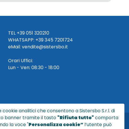
TEL
+39 051 320210
WHATSAPP:
+39
345 7201724
eMai
l
:
vendite@sistersbo.it
Orari Uffici:
Lun - Ven: 08:30 - 18:00
 cookie analitici che consentono a Sistersbo S.r.l. di
sto banner tramite il tasto
"Rifiuta tutto"
comporta
ndo la voce "
Personalizza cookie”
l’utente può
l.it