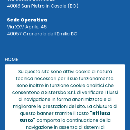
40018 San Pietro in Casale (BO)
Sede Operativa
Via XXV Aprile, 46
40057 Granarolo dell'Emilia BO
HOME
CATALOGO
Su questo sito sono attivi cookie di natura
CHI SIAMO
tecnica necessari per il suo funzionamento.
NEWS
Sono inoltre in funzione cookie analitici che
CONTATTACI
consentono a Sistersbo S.r.l. di verificare i flussi
CONDIZIONI DI VENDITA
di navigazione in forma anonimizzata e di
migliorare le prestazioni del sito. La chiusura di
POLICY PRIVACY
questo banner tramite il tasto
"Rifiuta
NOTE LEGALI
tutto"
comporta la continuazione della
Cookie
navigazione in assenza di sistemi di