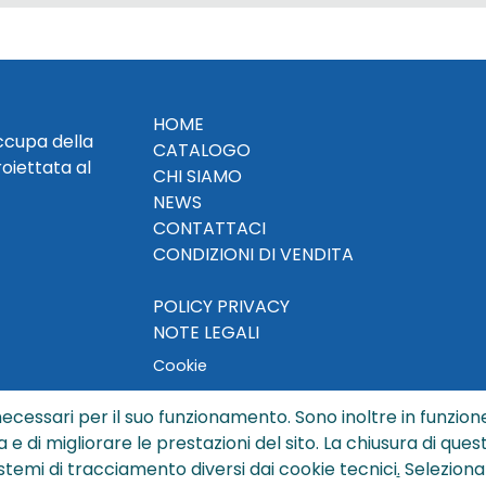
HOME
occupa della
CATALOGO
roiettata al
CHI SIAMO
NEWS
CONTATTACI
CONDIZIONI DI VENDITA
POLICY PRIVACY
NOTE LEGALI
Cookie
ecessari per il suo funzionamento. Sono inoltre in funzione
a e di migliorare le prestazioni del sito. La chiusura di que
© Copyright 2024 by Sisters S.r.l. - All rights reserved
istemi di tracciamento diversi dai cookie tecnici
.
Seleziona
ters S.r.l. - R.I. BO - N. REA 429992 - PEC sisterssrl@legalmai