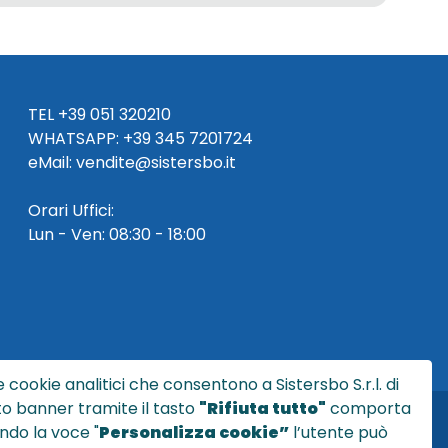
TEL
+39 051 320210
WHATSAPP:
+39
345 7201724
eMai
l
:
vendite@sistersbo.it
Orari Uffici:
Lun - Ven: 08:30 - 18:00
 cookie analitici che consentono a Sistersbo S.r.l. di
sto banner tramite il tasto
"Rifiuta tutto"
comporta
ndo la voce "
Personalizza cookie”
l’utente può
l.it