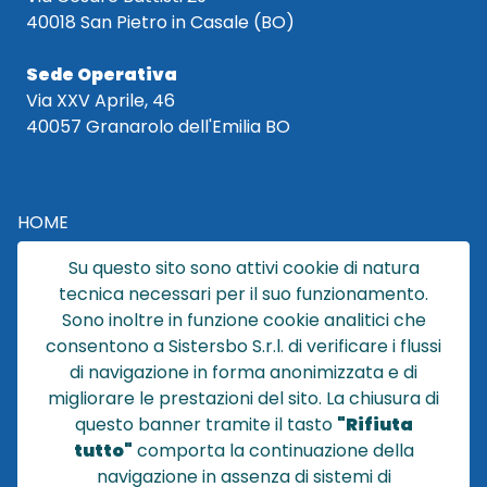
40018 San Pietro in Casale (BO)
Sede Operativa
Via XXV Aprile, 46
40057 Granarolo dell'Emilia BO
HOME
CATALOGO
Su questo sito sono attivi cookie di natura
CHI SIAMO
tecnica necessari per il suo funzionamento.
NEWS
Sono inoltre in funzione cookie analitici che
CONTATTACI
consentono a Sistersbo S.r.l. di verificare i flussi
CONDIZIONI DI VENDITA
di navigazione in forma anonimizzata e di
migliorare le prestazioni del sito. La chiusura di
POLICY PRIVACY
questo banner tramite il tasto
"Rifiuta
NOTE LEGALI
tutto"
comporta la continuazione della
Cookie
navigazione in assenza di sistemi di