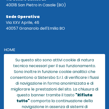
40018 San Pietro in Casale (BO)
Sede Operativa
Via XXV Aprile, 46
40057 Granarolo dell'Emilia BO
HOME
CATALOGO
Su questo sito sono attivi cookie di natura
CHI SIAMO
tecnica necessari per il suo funzionamento.
NEWS
Sono inoltre in funzione cookie analitici che
CONTATTACI
consentono a Sistersbo S.r.l. di verificare i flussi
CONDIZIONI DI VENDITA
di navigazione in forma anonimizzata e di
migliorare le prestazioni del sito. La chiusura di
POLICY PRIVACY
questo banner tramite il tasto
"Rifiuta
NOTE LEGALI
tutto"
comporta la continuazione della
Cookie
navigazione in assenza di sistemi di