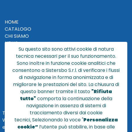
HOME
CATALOGO
CHI SIAMO
NEWS
Su questo sito sono attivi cookie di natura
CONTATTACI
tecnica necessari per il suo funzionamento.
CONDIZIONI DI VENDITA
Sono inoltre in funzione cookie analitici che
consentono a Sistersbo S.r.l. di verificare i flussi
POLICY PRIVACY
di navigazione in forma anonimizzata e di
NOTE LEGALI
migliorare le prestazioni del sito. La chiusura di
Cookie
questo banner tramite il tasto
"Rifiuta
tutto"
comporta la continuazione della
navigazione in assenza di sistemi di
tracciamento diversi dai cookie
TEL
+39 051 320210
tecnici
.
Selezionando la voce "
Personalizza
WHATSAPP:
+39
345 7201724
cookie”
l’utente può stabilire, in base alle
eMai
l
:
vendite@sistersbo.it