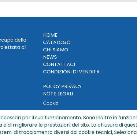
HOME
occupa della
CATALOGO
roiettata al
CHI SIAMO
NEWS
CONTATTACI
CONDIZIONI DI VENDITA
POLICY PRIVACY
NOTE LEGALI
Cookie
ecessari per il suo funzionamento. Sono inoltre in funzione
a e di migliorare le prestazioni del sito. La chiusura di que
© Copyright 2024 by Sisters S.r.l. - All rights reserved
istemi di tracciamento diversi dai cookie tecnici
.
Seleziona
ters S.r.l. - R.I. BO - N. REA 429992 - PEC sisterssrl@legalmai