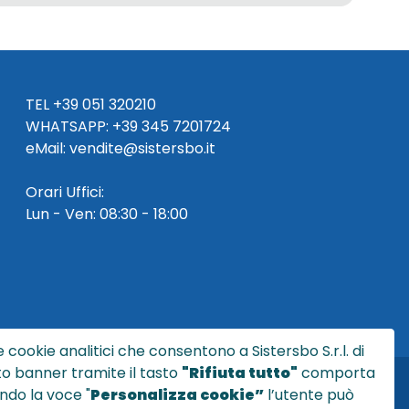
TEL
+39 051 320210
WHATSAPP:
+39
345 7201724
eMai
l
:
vendite@sistersbo.it
Orari Uffici:
Lun - Ven: 08:30 - 18:00
 cookie analitici che consentono a Sistersbo S.r.l. di
sto banner tramite il tasto
"Rifiuta tutto"
comporta
ndo la voce "
Personalizza cookie”
l’utente può
l.it