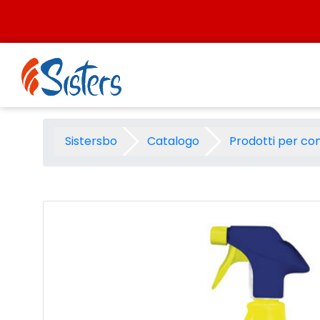
Salta al contenuto
Smac express sgrassatore al
Sistersbo
Catalogo
Prodotti per co