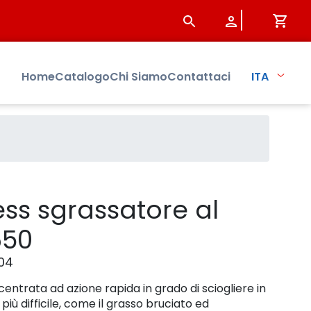
 Sistersbo
Home
Catalogo
Chi Siamo
Contattaci
ITA
ss sgrassatore al
650
04
ntrata ad azione rapida in grado di sciogliere in
iù difficile, come il grasso bruciato ed