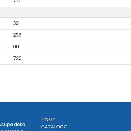
720
30
298
60
720
HOME
occupa della
CATALOGO